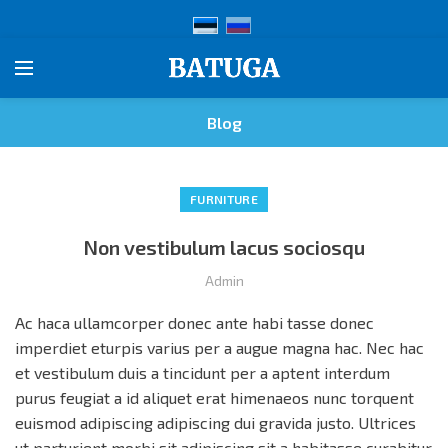
Blog
FURNITURE
Non vestibulum lacus sociosqu
Admin
Ac haca ullamcorper donec ante habi tasse donec
imperdiet eturpis varius per a augue magna hac. Nec hac
et vestibulum duis a tincidunt per a aptent interdum
purus feugiat a id aliquet erat himenaeos nunc torquent
euismod adipiscing adipiscing dui gravida justo. Ultrices
ut parturient morbi sit adipiscing
sit a habitasse curabitur