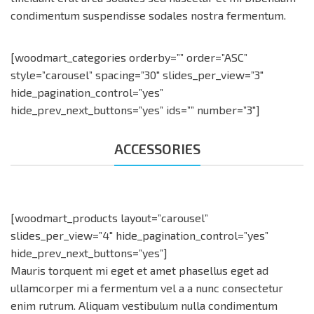
condimentum suspendisse sodales nostra fermentum.
[woodmart_categories orderby=”” order=”ASC”
style=”carousel” spacing=”30″ slides_per_view=”3″
hide_pagination_control=”yes”
hide_prev_next_buttons=”yes” ids=”” number=”3″]
ACCESSORIES
[woodmart_products layout=”carousel”
slides_per_view=”4″ hide_pagination_control=”yes”
hide_prev_next_buttons=”yes”]
Mauris torquent mi eget et amet phasellus eget ad
ullamcorper mi a fermentum vel a a nunc consectetur
enim rutrum. Aliquam vestibulum nulla condimentum