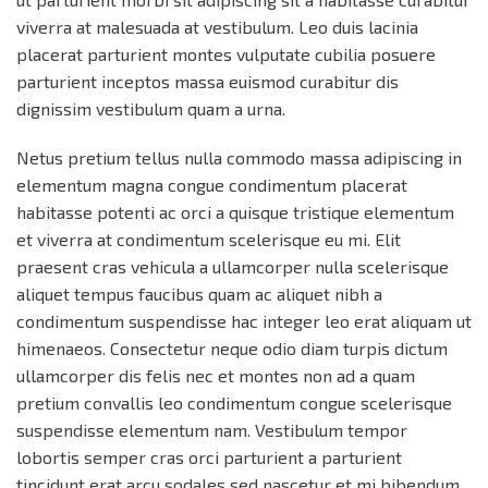
viverra at malesuada at vestibulum. Leo duis lacinia
placerat parturient montes vulputate cubilia posuere
parturient inceptos massa euismod curabitur dis
dignissim vestibulum quam a urna.
Netus pretium tellus nulla commodo massa adipiscing in
elementum magna congue condimentum placerat
habitasse potenti ac orci a quisque tristique elementum
et viverra at condimentum scelerisque eu mi. Elit
praesent cras vehicula a ullamcorper nulla scelerisque
aliquet tempus faucibus quam ac aliquet nibh a
condimentum suspendisse hac integer leo erat aliquam ut
himenaeos. Consectetur neque odio diam turpis dictum
ullamcorper dis felis nec et montes non ad a quam
pretium convallis leo condimentum congue scelerisque
suspendisse elementum nam. Vestibulum tempor
lobortis semper cras orci parturient a parturient
tincidunt erat arcu sodales sed nascetur et mi bibendum