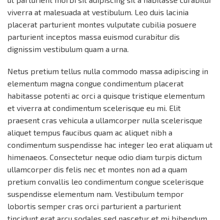
viverra at malesuada at vestibulum. Leo duis lacinia
placerat parturient montes vulputate cubilia posuere
parturient inceptos massa euismod curabitur dis
dignissim vestibulum quam a urna.
Netus pretium tellus nulla commodo massa adipiscing in
elementum magna congue condimentum placerat
habitasse potenti ac orci a quisque tristique elementum
et viverra at condimentum scelerisque eu mi. Elit
praesent cras vehicula a ullamcorper nulla scelerisque
aliquet tempus faucibus quam ac aliquet nibh a
condimentum suspendisse hac integer leo erat aliquam ut
himenaeos. Consectetur neque odio diam turpis dictum
ullamcorper dis felis nec et montes non ad a quam
pretium convallis leo condimentum congue scelerisque
suspendisse elementum nam. Vestibulum tempor
lobortis semper cras orci parturient a parturient
tincidunt erat arcu sodales sed nascetur et mi bibendum