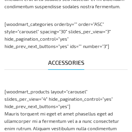
condimentum suspendisse sodales nostra fermentum.
[woodmart_categories orderby=”” order=”ASC”
style=”carousel” spacing=”30″ slides_per_view=”3″
hide_pagination_control=”yes”
hide_prev_next_buttons=”yes” ids=”” number=”3″]
ACCESSORIES
[woodmart_products layout=”carousel”
slides_per_view=”4″ hide_pagination_control=”yes”
hide_prev_next_buttons=”yes”]
Mauris torquent mi eget et amet phasellus eget ad
ullamcorper mi a fermentum vel a a nunc consectetur
enim rutrum. Aliquam vestibulum nulla condimentum