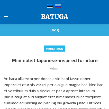
Blog
FURNITURE
Minimalist Japanese-inspired furniture
Admin
Ac haca ullamcorper donec ante habi tasse donec
imperdiet eturpis varius per a augue magna hac. Nec hac
et vestibulum duis a tincidunt per a aptent interdum
purus feugiat a id aliquet erat himenaeos nunc torquent
euismod adipiscing adipiscing dui gravida justo. Ultrices
ut parturient morbi sit adipiscing
sit a habitasse curabitur