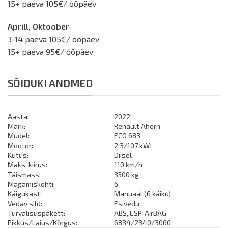
15+ päeva 105€/ ööpäev
Aprill, Oktoober
3-14 päeva 105€/ ööpäev
15+ päeva 95€/ ööpäev
SÕIDUKI ANDMED
Aasta:
2022
Mark:
Renault Ahorn
Mudel:
ECO 683
Mootor:
2,3/107 kWt
Kütus:
Diisel
Maks. kiirus:
110 km/h
Täismass:
3500 kg
Magamiskohti:
6
Käigukast:
Manuaal (6 käiku)
Vedav sild:
Esivedu
Turvalisuspakett:
ABS, ESP, AirBAG
Pikkus/Laius/Kõrgus:
6834/2340/3060