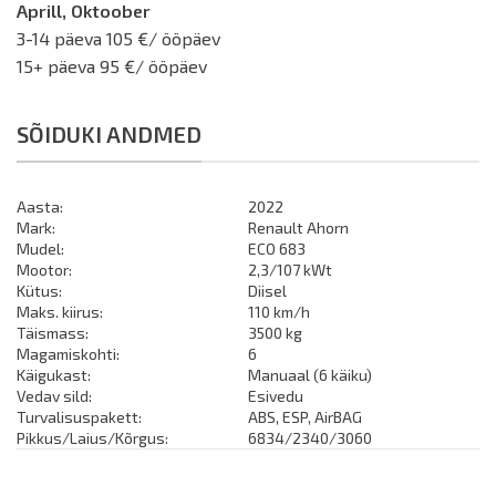
Aprill, Oktoober
3-14 päeva 105 €/ ööpäev
15+ päeva 95 €/ ööpäev
SÕIDUKI ANDMED
Aasta:
2022
Mark:
Renault Ahorn
Mudel:
ECO 683
Mootor:
2,3/107 kWt
Kütus:
Diisel
Maks. kiirus:
110 km/h
Täismass:
3500 kg
Magamiskohti:
6
Käigukast:
Manuaal (6 käiku)
Vedav sild:
Esivedu
Turvalisuspakett:
ABS, ESP, AirBAG
Pikkus/Laius/Kõrgus:
6834/2340/3060