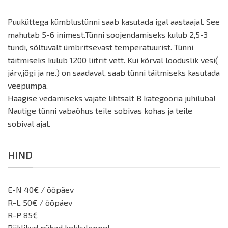
Puuküttega kümblustünni saab kasutada igal aastaajal. See
mahutab 5-6 inimest.Tünni soojendamiseks kulub 2,5-3
tundi, sõltuvalt ümbritsevast temperatuurist. Tünni
täitmiseks kulub 1200 liitrit vett. Kui kõrval looduslik vesi(
järv,jõgi ja ne.) on saadaval, saab tünni täitmiseks kasutada
veepumpa.
Haagise vedamiseks vajate lihtsalt B kategooria juhiluba!
Nautige tünni vabaõhus teile sobivas kohas ja teile
sobival ajal.
HIND
E-N 40€ / ööpäev
R-L 50€ / ööpäev
R-P 85€
Riiklikud pühad kokkuleppel