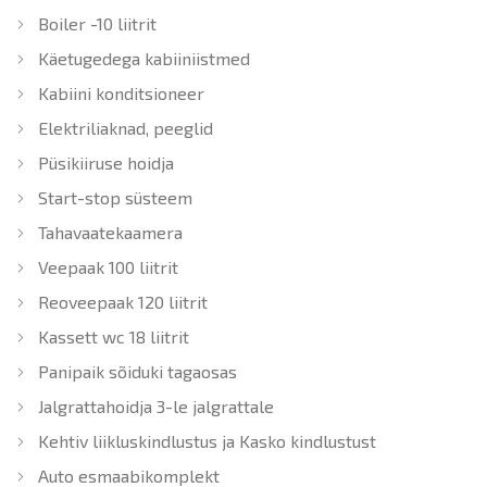
Boiler -10 liitrit
Käetugedega kabiiniistmed
Kabiini konditsioneer
Elektriliaknad, peeglid
Püsikiiruse hoidja
Start-stop süsteem
Tahavaatekaamera
Veepaak 100 liitrit
Reoveepaak 120 liitrit
Kassett wc 18 liitrit
Panipaik sõiduki tagaosas
Jalgrattahoidja 3-le jalgrattale
Kehtiv liikluskindlustus ja Kasko kindlustust
Auto esmaabikomplekt