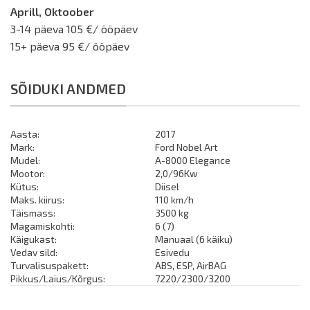
Aprill, Oktoober
3-14 päeva 105 €/ ööpäev
15+ päeva 95 €/ ööpäev
SÕIDUKI ANDMED
Aasta:
2017
Mark:
Ford Nobel Art
Mudel:
A-8000 Elegance
Mootor:
2,0/96Kw
Kütus:
Diisel
Maks. kiirus:
110 km/h
Täismass:
3500 kg
Magamiskohti:
6 (7)
Käigukast:
Manuaal (6 käiku)
Vedav sild:
Esivedu
Turvalisuspakett:
ABS, ESP, AirBAG
Pikkus/Laius/Kõrgus:
7220/2300/3200