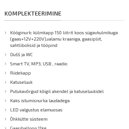
KOMPLEKTEERIMINE
Kööginurk: külmkapp 150 liitrit koos sügavkulmikuga
(gaas+12V+220V),valamu kraaniga, gaasipliit,
sahtliboksid ja tööpind
Dušš ja WC
Smart TV, MP3, USB , raadio
Riidekapp
Katuseluuk
Putukavõrgud kõigil akendel ja katuseluukidel
Kaks istumisnurka laudadega
LED valgustus elamuosas
Õhkkütte süsteem
Gaasiballoon 11kg