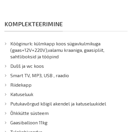
KOMPLEKTEERIMINE
Kööginurk: külmkapp koos sügavkulmikuga
(gaas+12V+220V),valamu kraaniga, gaasipliit,
sahtliboksid ja tööpind
Dušš ja wc koos
Smart TV, MP3, USB , raadio
Riidekapp
Katuseluuk
Putukavõrgud kõigil akendel ja katuseluukidel
Õhkkütte süsteem
Gaasiballoon 11kg
Tulekahjuandur