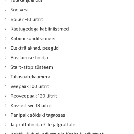
Soe vesi
Boiler -10 liitrit
Käetugedega kabiiniistmed
Kabiini konditsioneer
Elektriliaknad, peeglid
Püsikiiruse hoidja
Start-stop süsteem
Tahavaatekaamera
Veepaak 100 liitrit
Reoveepaak 120 liitrit
Kassett wc 18 liitrit
Panipaik sõiduki tagaosas
Jalgrattahoidja 3-le jalgrattale
Kehtiv liikluskindlustus ja Kasko kindlustust