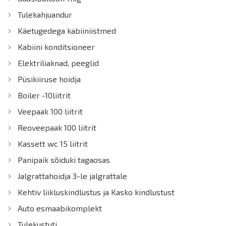
Tulekahjuandur
Käetugedega kabiiniistmed
Kabiini konditsioneer
Elektriliaknad, peeglid
Püsikiiruse hoidja
Boiler -10liitrit
Veepaak 100 liitrit
Reoveepaak 100 liitrit
Kassett wc 15 liitrit
Panipaik sõiduki tagaosas
Jalgrattahoidja 3-le jalgrattale
Kehtiv liikluskindlustus ja Kasko kindlustust
Auto esmaabikomplekt
Tulekustuti