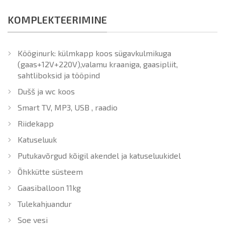
KOMPLEKTEERIMINE
Kööginurk: külmkapp koos sügavkulmikuga
(gaas+12V+220V),valamu kraaniga, gaasipliit,
sahtliboksid ja tööpind
Dušš ja wc koos
Smart TV, MP3, USB , raadio
Riidekapp
Katuseluuk
Putukavõrgud kõigil akendel ja katuseluukidel
Õhkkütte süsteem
Gaasiballoon 11kg
Tulekahjuandur
Soe vesi