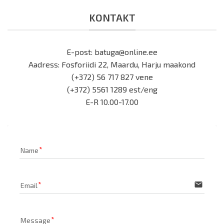
KONTAKT
E-post: batuga@online.ee
Aadress: Fosforiidi 22, Maardu, Harju maakond
(+372) 56 717 827 vene
(+372) 5561 1289 est/eng
E-R 10.00-17.00
Name
email
Email
Message