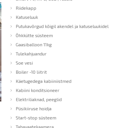
Riidekapp
Katuseluuk
Putukavõrgud kõigil akendel ja katuseluukidel
Õhkkütte süsteem
Gaasiballoon 11kg
Tulekahjuandur
Soe vesi
Boiler -10 liitrit
Käetugedega kabiiniistmed
Kabiini konditsioneer
Elektriliaknad, peeglid
Püsikiiruse hoidja
Start-stop süsteem
Tahavaatekaamera