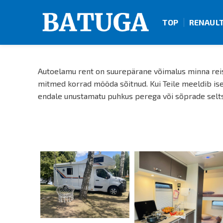
TOP
RENAUL
Autoelamu rent on suurepärane võimalus minna reisile
mitmed korrad mööda sõitnud. Kui Teile meeldib ises
endale unustamatu puhkus perega või sõprade selts