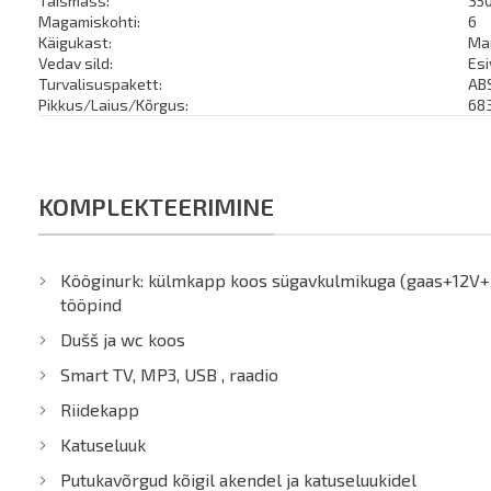
Täismass:
35
Magamiskohti:
6
Käigukast:
Man
Vedav sild:
Es
Turvalisuspakett:
ABS
Pikkus/Laius/Kõrgus:
68
KOMPLEKTEERIMINE
Kööginurk: külmkapp koos sügavkulmikuga (gaas+12V+220
tööpind
Dušš ja wc koos
Smart TV, MP3, USB , raadio
Riidekapp
Katuseluuk
Putukavõrgud kõigil akendel ja katuseluukidel