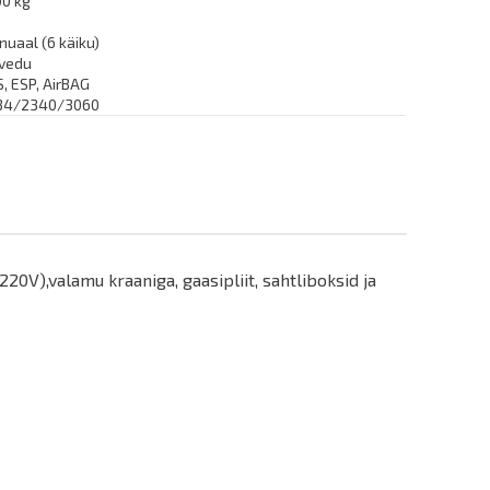
00 kg
uaal (6 käiku)
ivedu
, ESP, AirBAG
34/2340/3060
V),valamu kraaniga, gaasipliit, sahtliboksid ja