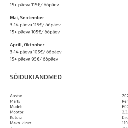
15+ päeva 115€/ ööpäev
Mai, September
3-14 päeva 115€/ ööpäev
15+ päeva 105€/ ööpäev
Aprill, Oktoober
3-14 päeva 105€/ ööpäev
15+ päeva 95€/ ööpäev
SÕIDUKI ANDMED
Aasta:
20
Mark:
Re
Mudel:
EC
Mootor:
2,
Kütus:
Dii
Maks. kiirus:
11