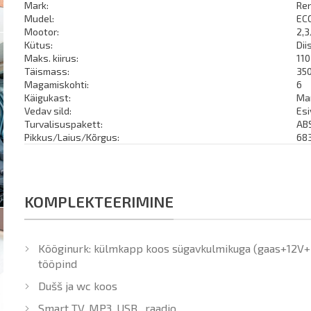
Mark:
Re
Mudel:
EC
Mootor:
2,
Kütus:
Dii
Maks. kiirus:
11
Täismass:
35
Magamiskohti:
6
Käigukast:
Man
Vedav sild:
Es
Turvalisuspakett:
ABS
Pikkus/Laius/Kõrgus:
68
KOMPLEKTEERIMINE
Kööginurk: külmkapp koos sügavkulmikuga (gaas+12V+220
tööpind
Dušš ja wc koos
Smart TV, MP3, USB , raadio