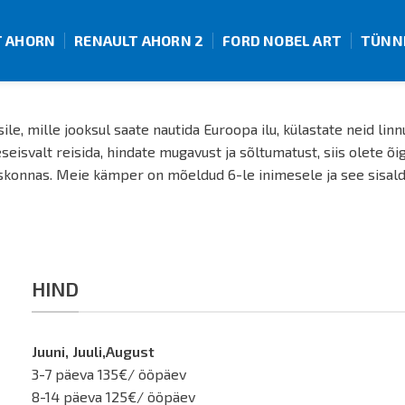
T AHORN
RENAULT AHORN 2
FORD NOBEL ART
TÜNN
, mille jooksul saate nautida Euroopa ilu, külastate neid linnu
eisvalt reisida, hindate mugavust ja sõltumatust, siis olete õi
konnas. Meie kämper on mõeldud 6-le inimesele ja see sisalda
HIND
Juuni, Juuli,August
3-7 päeva 135€/ ööpäev
8-14 päeva 125€/ ööpäev