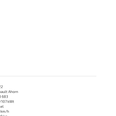
22
nault Ahorn
O 683
3/107 kWt
sel
0 km/h