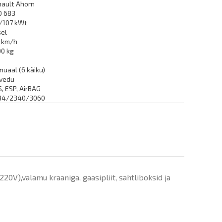
nault Ahorn
O 683
3/107 kWt
sel
0 km/h
00 kg
uaal (6 käiku)
ivedu
, ESP, AirBAG
34/2340/3060
V),valamu kraaniga, gaasipliit, sahtliboksid ja