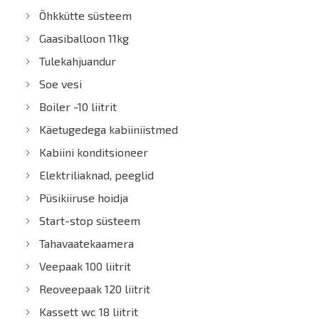
Õhkkütte süsteem
Gaasiballoon 11kg
Tulekahjuandur
Soe vesi
Boiler -10 liitrit
Käetugedega kabiiniistmed
Kabiini konditsioneer
Elektriliaknad, peeglid
Püsikiiruse hoidja
Start-stop süsteem
Tahavaatekaamera
Veepaak 100 liitrit
Reoveepaak 120 liitrit
Kassett wc 18 liitrit