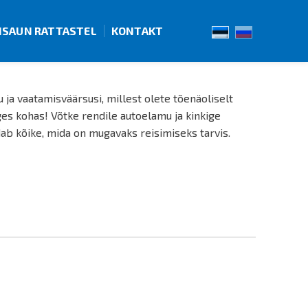
ISAUN RATTASTEL
KONTAKT
 ja vaatamisväärsusi, millest olete tõenäoliselt
ges kohas! Võtke rendile autoelamu ja kinkige
b kõike, mida on mugavaks reisimiseks tarvis.