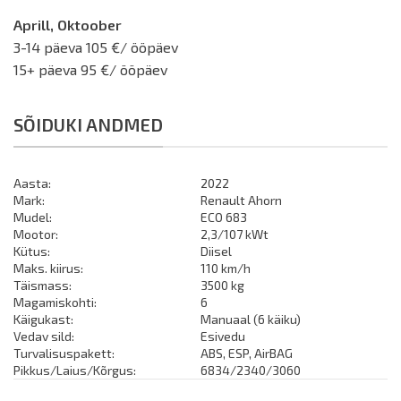
Aprill, Oktoober
3-14 päeva 105 €/ ööpäev
15+ päeva 95 €/ ööpäev
SÕIDUKI ANDMED
Aasta:
2022
Mark:
Renault Ahorn
Mudel:
ECO 683
Mootor:
2,3/107 kWt
Kütus:
Diisel
Maks. kiirus:
110 km/h
Täismass:
3500 kg
Magamiskohti:
6
Käigukast:
Manuaal (6 käiku)
Vedav sild:
Esivedu
Turvalisuspakett:
ABS, ESP, AirBAG
Pikkus/Laius/Kõrgus:
6834/2340/3060