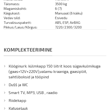
Täismass:
3500 kg
Magamiskohti:
6 (7)
Käigukast:
Manuaal (6 käiku)
Vedav sild:
Esivedu
Turvalisuspakett:
ABS, ESP, AirBAG
Pikkus/Laius/Kõrgus:
7220/2300/3200
KOMPLEKTEERIMINE
Kööginurk: külmkapp 150 liitrit koos sügavkulmikuga
(gaas+12V+220V),valamu kraaniga, gaasipliit,
sahtliboksid ja tööpind
Dušš ja WC
Smart TV, MP3, USB , raadio
Riidekapp
Katuseluuk