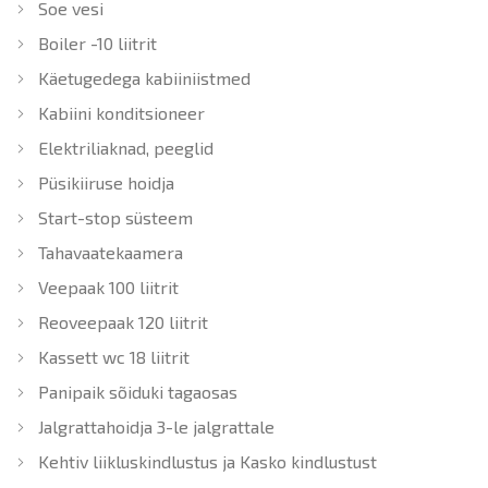
Soe vesi
Boiler -10 liitrit
Käetugedega kabiiniistmed
Kabiini konditsioneer
Elektriliaknad, peeglid
Püsikiiruse hoidja
Start-stop süsteem
Tahavaatekaamera
Veepaak 100 liitrit
Reoveepaak 120 liitrit
Kassett wc 18 liitrit
Panipaik sõiduki tagaosas
Jalgrattahoidja 3-le jalgrattale
Kehtiv liikluskindlustus ja Kasko kindlustust